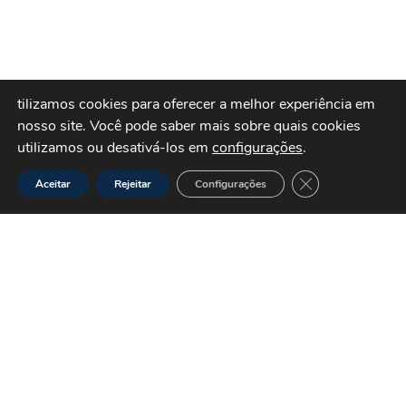
tilizamos cookies para oferecer a melhor experiência em
nosso site.
Você pode saber mais sobre quais cookies
utilizamos ou desativá-los em
configurações
.
Close GDPR Cook
Aceitar
Rejeitar
Configurações
SÃO PAULO
Jardim Independência
(11) 3854-1122
·
◉ (11) 95372-0072
RIO DE JANEIRO