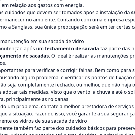
em relação aos gastos com energia.
uns cuidados que devem ser tomados após a instalação da
s
ermanecer no ambiente. Contando com uma empresa espec
omo a Sanglass, sua única preocupação será em ter certas c
 manutenção em sua sacada de vidro
manutenção após um
fechamento de sacada
faz parte das 
açamento de sacadas
. O ideal é realizar as manutenções pr
nos.
ortantes para verificar e corrigir falhas. Bem como para 
ausando algum problema, e verificar os pontos de fixação 
o seja completamente fechado, ou melhor, que não haja 
e adotar tais medidas. Visto que o vento, a chuva e até o s
a, principalmente as roldanas.
ado um problema, contate a melhor prestadora de serviços 
que a situação. Fazendo isso, você garante a sua segurança
ente os vidros de sua sacada de vidro
ente também faz parte dos cuidados básicos para preserva