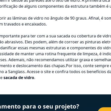
dem ir desde as paredes até o
teto de vidro
. A primeira dic
brificação de alguns componentes da estrutura também é 
ir as lâminas de vidro no ângulo de 90 graus. Afinal, é s
m travados e encaixados.
importante para ter com a sua sacada ou
cobertura de vidr
o abrasivos. Eles podem, além de corroer as pinturas eletr
 danificar essas mesmas estruturas e componentes do vidr
ssidade de manter uma rotina frequente de limpeza, é indica
eses. Ademais, não recomendamos utilizar graxa e semelhan
amento e deslocamento das chapas.Por isso, conte sempre 
o a Sanglass. Acesse o site e confira todos os benefícios da
e
sacada de vidro
.
mento para o seu projeto?