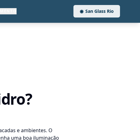
◉
San Glass Rio
AMENTO
idro?
sacadas e ambientes. O
tenha uma boa iluminação