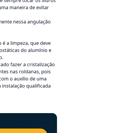
a é sempre tocar os vidros
uma maneira de evitar
omente nessa angulação
o
é a limpeza, que deve
ostáticas do alumínio e
o.
do fazer a cristalização
tes nas roldanas, pois
com o auxílio de uma
 instalação qualificada