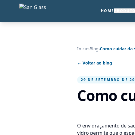
HOME
PRODUT
Início
›
Blog
›
Como cuidar da 
← Voltar ao blog
29 DE SETEMBRO DE 2
Como cui
O
envidraçamento de sa
vidro permite que o espa