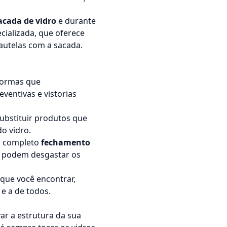
acada de vidro
e durante
ializada, que oferece
autelas com a sacada.
normas que
eventivas e vistorias
substituir produtos que
do vidro.
o completo
fechamento
ol podem desgastar os
que você encontrar,
 e a de todos.
r a estrutura da sua