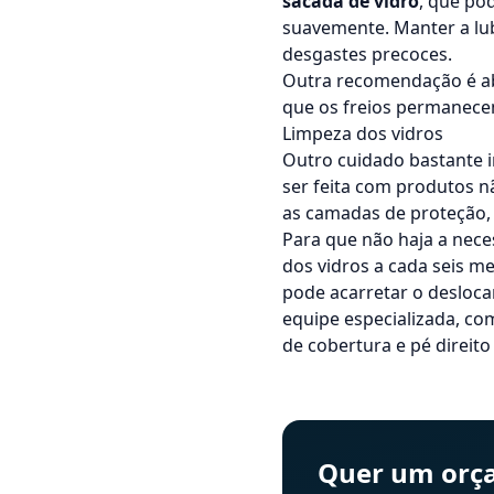
sacada de vidro
, que po
suavemente. Manter a lu
desgastes precoces.
Outra recomendação é abr
que os freios permanece
Limpeza dos vidros
Outro cuidado bastante 
ser feita com produtos nã
as camadas de proteção,
Para que não haja a nece
dos vidros a cada seis m
pode acarretar o desloc
equipe especializada, com
de
cobertura e pé direito
Quer um orça