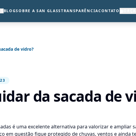
◉
OS
BLOG
SOBRE A SAN GLASS
TRANSPARÊNCIA
CONTATO
ORÇ
sacada de vidro?
023
dar da sacada de v
cadas
é uma excelente alternativa para valorizar e ampliar 
ço em questão fique protegido de chuvas, ventos e ainda 