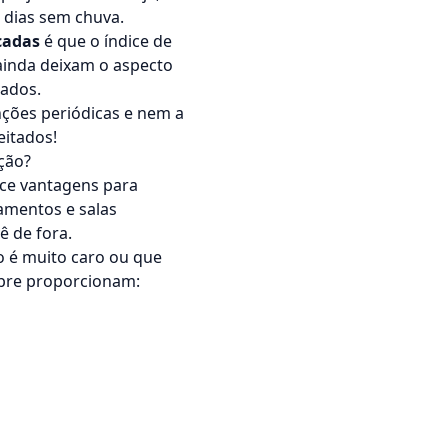
 dias sem chuva.
cadas
é que o índice de
ainda deixam o aspecto
lados.
ções periódicas e nem a
eitados!
ção?
ece vantagens para
tamentos e salas
ê de fora.
o é muito caro ou que
empre proporcionam: