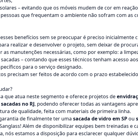
ortes;
 solares – evitando que os móveis mudem de cor em reação
 pessoas que frequentam o ambiente não sofram com as co
 esses benefícios sem se preocupar é preciso inicialment
ara realizar e desenvolver o projeto, sem deixar de procur
ar as manutenções necessárias, como por exemplo: a limpez
de sacadas – contando que esses técnicos tenham acesso a
ecíficos para o serviço designado.
s precisam ser feitos de acordo com o prazo estabelecido 
udar?
a que atua neste segmento e oferece projetos de
envidra
sacadas no RJ
, podendo oferecer todas as vantagens apr
ra de qualidade, feita com materiais de primeira linha.
 garantia de finalmente ter uma
sacada de vidro em SP
ou
Sanglass! Além de disponibilizar equipes bem treinadas e c
ra, nós estamos a disposição para esclarecer qualquer dúvi