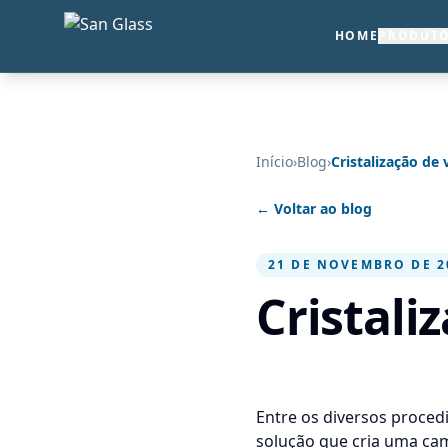
HOME
PRODUT
Início
›
Blog
›
Cristalização de 
← Voltar ao blog
21 DE NOVEMBRO DE 2
Cristali
Entre os diversos proce
solução que cria uma cama