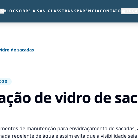
◉
OS
BLOG
SOBRE A SAN GLASS
TRANSPARÊNCIA
CONTATO
ORÇ
vidro de sacadas
023
zação de vidro de sa
dimentos de manutenção para
envidraçamento de sacadas
,
da repelente de água e assim evita que a visibilidade seja 