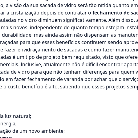
o, a visão da sua
sacada de vidro
será tão nítida quanto em
ar a cristalização depois de contratar o
fechamento de sa
uladas no vidro diminuem significativamente. Além disso, 
e mais novos, independente de quanto tempo estejam insta
a durabilidade, mas ainda assim não dispensam as manuten
draçadas para que esses benefícios continuem sendo aprov
 de fazer envidraçamento de sacadas e como fazer manuten
das é um tipo de projeto bem requisitado, visto que ofer
merciais. Inclusive, atualmente não é difícil encontrar apar
cada de vidro para que não tenham diferenças para quem v
do em fazer
fechamento de varanda
por achar que o serviç
ue o custo benefício é alto, sabendo que esses projetos s
a luz natural;
nergia;
iação de um novo ambiente;