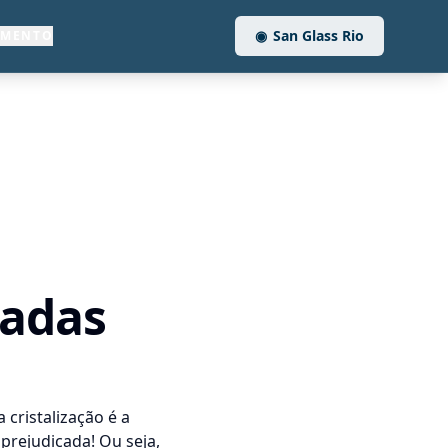
◉
San Glass Rio
AMENTO
cadas
 a cristalização é a
prejudicada! Ou seja,