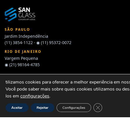
SÃO PAULO
Jardim Independência
(11) 3854-1122
·
◉ (11) 95372-0072
RIO DE JANEIRO
Vargem Pequena
◉ (21) 98164-4785
tilizamos cookies para oferecer a melhor experiência em noss
INSTITUCIONAL
Você pode saber mais sobre quais cookies utilizamos ou des
Sobre a San Glass
los em
configurações
.
Transparência
Close GDPR Cook
Aceitar
Rejeitar
Configurações
Contato
SERVIÇOS