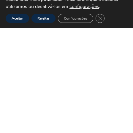
utilizamos ou desativá-los em
configurações
.
Close GDPR Cook
Aceitar
Rejeitar
Configurações
SÃO PAULO
Jardim Independência
(11) 3854-1122
·
◉ (11) 95372-0072
RIO DE JANEIRO
Vargem Pequena
◉ (21) 98164-4785
INSTITUCIONAL
Sobre a San Glass