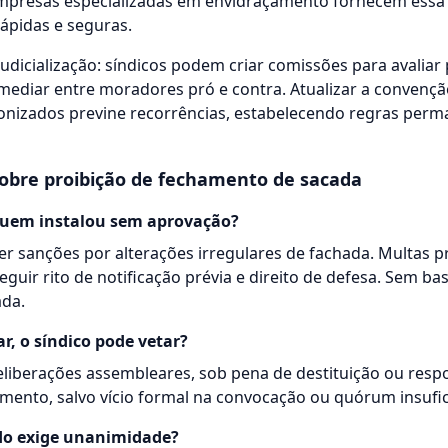
mpresas especializadas em envidraçamento fornecem ess
rápidas e seguras.
judicialização: síndicos podem criar comissões para avalia
mediar entre moradores pró e contra. Atualizar a convençã
nizados previne recorrências, estabelecendo regras perm
obre proibição de fechamento de sacada
quem instalou sem aprovação?
er sanções por alterações irregulares de fachada. Multas p
uir rito de notificação prévia e direito de defesa. Sem ba
ada.
r, o síndico pode vetar?
eliberações assembleares, sob pena de destituição ou respo
mento, salvo vício formal na convocação ou quórum insufic
o exige unanimidade?