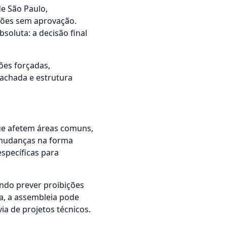
e São Paulo,
ções sem aprovação.
oluta: a decisão final
ções forçadas,
fachada e estrutura
ue afetem áreas comuns,
e mudanças na forma
específicas para
ndo prever proibições
ma, a assembleia pode
a de projetos técnicos.