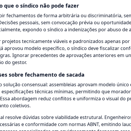
 o que o síndico não pode fazer
ir fechamentos de forma arbitrária ou discriminatória, s
Decisões pessoais, sem convocação prévia ou oportunidade
ialmente, expondo o síndico a indenizações por abuso de 
r projetos tecnicamente viáveis e padronizados apenas por 
 já aprovou modelo específico, o síndico deve fiscalizar co
 regras. Ignorar precedentes de aprovações anteriores em 
o do gestor.
ses sobre fechamento de sacada
 solução consensual: assembleias aprovam modelo único de
 e especificações técnicas mínimas, permitindo que morad
ssa abordagem reduz conflitos e uniformiza o visual do p
anto coletivos.
al resolve dúvidas sobre viabilidade estrutural. Engenheiro
necessárias e conformidade com normas ABNT, emitindo lau