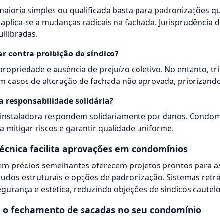
ioria simples ou qualificada basta para padronizações qu
plica-se a mudanças radicais na fachada. Jurisprudência d
uilibradas.
ar contra proibição do síndico?
propriedade e ausência de prejuízo coletivo. No entanto, t
m casos de alteração de fachada não aprovada, priorizand
a responsabilidade solidária?
instaladora respondem solidariamente por danos. Condomí
a mitigar riscos e garantir qualidade uniforme.
técnica facilita aprovações em condomínios
em prédios semelhantes oferecem projetos prontos para as
audos estruturais e opções de padronização. Sistemas retrá
gurança e estética, reduzindo objeções de síndicos cautelo
r o fechamento de sacadas no seu condomínio