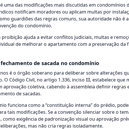
é uma das modificações mais discutidas em condomínios d
ndicos notificam moradores ou aplicam multas por instala
mo guardiões das regras comuns, sua autoridade não é abs
onvenção do condomínio.
 proibição ajuda a evitar conflitos judiciais, multas e remo
ndividual de melhorar o apartamento com a preservação da 
 fechamento de sacada no condomínio
nos é o órgão soberano para deliberar sobre alterações q
 O Código Civil, no artigo 1.336, inciso III, estabelece qu
m aprovação coletiva, cabendo à assembleia definir regras 
amento de sacadas.
o funciona como a “constituição interna” do prédio, pode
ara tais modificações. Se a convenção silenciar sobre o te
, como exigência de padronização visual ou aprovação prévi
deliberações, mas não cria regras isoladamente.