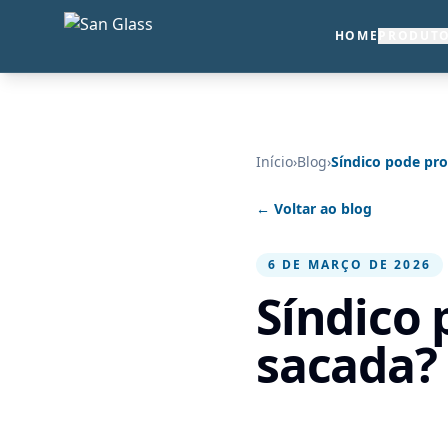
HOME
PRODUT
Início
›
Blog
›
Síndico pode pro
← Voltar ao blog
6 DE MARÇO DE 2026
Síndico 
sacada? 