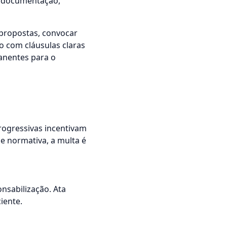
a documentação,
r propostas, convocar
o com cláusulas claras
anentes para o
rogressivas incentivam
se normativa, a multa é
nsabilização. Ata
iente.