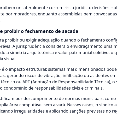
 proíbem unilateralmente correm risco jurídico: decisões is
nte por moradores, enquanto assembleias bem convocadas 
.
e proibir o fechamento de sacada
ra proibir ou exigir adequação quando o fechamento confi
révia. A jurisprudência considera o envidraçamento uma m
do a simetria arquitetônica e valor patrimonial coletivo, o q
a visual.
 é o impacto estrutural: sistemas mal dimensionados pode
s, gerando riscos de vibração, infiltração ou acidentes e
técnico ou ART (Anotação de Responsabilidade Técnica), o 
o condomínio de responsabilidades civis e criminais.
stificam por descumprimento de normas municipais, como 
lia área computável sem alvará. Nesses casos, o síndico 
cando irregularidades e aplicando sanções previstas no r