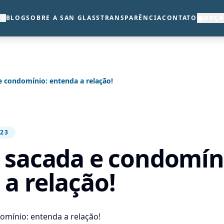
◉
OS
BLOG
SOBRE A SAN GLASS
TRANSPARÊNCIA
CONTATO
ORÇ
e condomínio: entenda a relação!
023
 sacada e condomín
a relação!