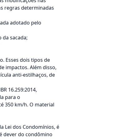
 as modificações nas
as regras determinadas
acada adotado pelo
o da sacada;
;
. Esses dois tipos de
de impactos. Além disso,
ula anti-estilhaços, de
BR 16.259:2014,
da para o
té 350 km/h. O material
a Lei dos Condomínios, é
 é dever do condômino