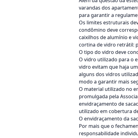
Além da questão da estét
varandas dos apartament
para garantir a regulame
Os limites estruturais d
condômino deve correspo
caixilhos de alumínio e v
cortina de vidro retrátil
O tipo do vidro deve co
O vidro utilizado para o
vidro evitam que haja um
alguns dos vidros utiliz
modo a garantir mais se
O material utilizado no
promulgada pela Associaç
envidraçamento de sacada
utilizado em
cobertura de
O envidraçamento da sac
Por mais que o fechament
responsabilidade indivi