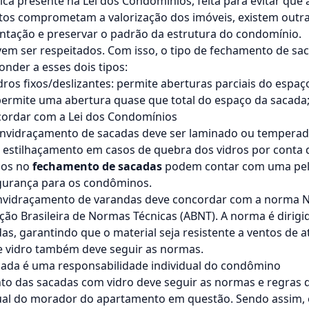
ica presente na Lei dos Condomínios, feita para evitar que
os comprometam a valorização dos imóveis, existem outr
ntação e preservar o padrão da estrutura do condomínio.
evem ser respeitados. Com isso, o tipo de fechamento de s
nder a esses dois tipos:
idros fixos/deslizantes: permite aberturas parciais do espaç
: permite uma abertura quase que total do espaço da sacada
ncordar com a Lei dos Condomínios
 envidraçamento de sacadas deve ser laminado ou temperado
 estilhaçamento em casos de quebra dos vidros por conta 
ados no
fechamento de sacadas
podem contar com uma pelíc
gurança para os condôminos.
 envidraçamento de varandas deve concordar com a norma N
ão Brasileira de Normas Técnicas (ABNT). A norma é dirigi
s, garantindo que o material seja resistente a ventos de a
 vidro
também deve seguir as normas.
ada é uma responsabilidade individual do condômino
o das sacadas com vidro deve seguir as normas e regras d
dual do morador do apartamento em questão. Sendo assim,