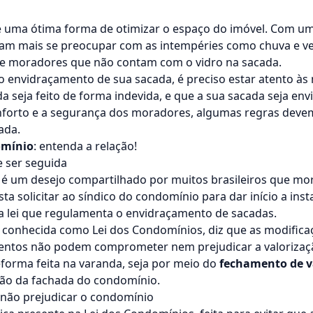
 é uma ótima forma de otimizar o espaço do imóvel. Com u
am mais se preocupar com as intempéries como chuva e ve
de moradores que não contam com o vidro na sacada.
 o envidraçamento de sua sacada, é preciso estar atento às
 seja feito de forma indevida, e que a sua sacada seja env
nforto e a segurança dos moradores, algumas regras devem
ada.
omínio
: entenda a relação!
 ser seguida
é um desejo compartilhado por muitos brasileiros que m
a solicitar ao síndico do condomínio para dar início a inst
a lei que regulamenta o
envidraçamento de sacadas
.
 conhecida como Lei dos Condomínios, diz que as modifica
ntos não podem comprometer nem prejudicar a valorizaç
eforma feita na varanda, seja por meio do
fechamento de 
são da fachada do condomínio.
a não prejudicar o condomínio