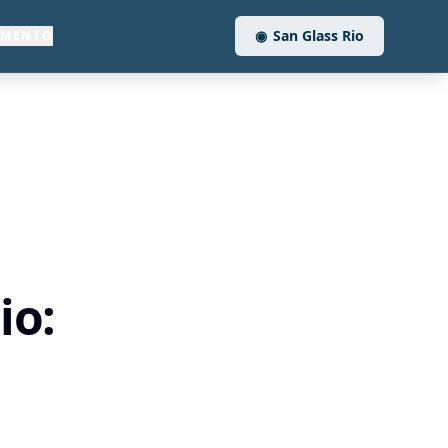
◉
San Glass Rio
AMENTO
io: