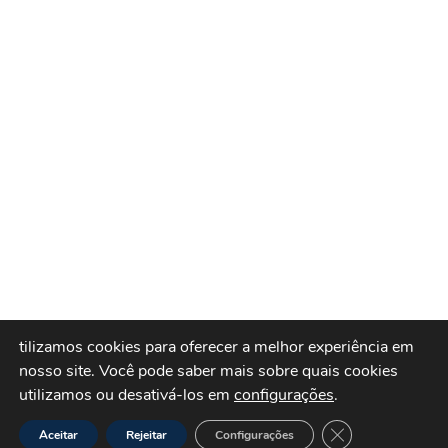
tilizamos cookies para oferecer a melhor experiência em
nosso site.
Você pode saber mais sobre quais cookies
utilizamos ou desativá-los em
configurações
.
Close GDPR Cook
Aceitar
Rejeitar
Configurações