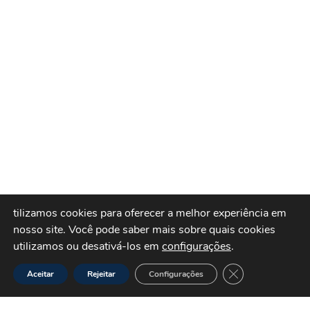
tilizamos cookies para oferecer a melhor experiência em
nosso site.
Você pode saber mais sobre quais cookies
utilizamos ou desativá-los em
configurações
.
Close GDPR Cook
Aceitar
Rejeitar
Configurações