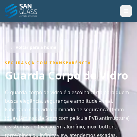
← Voltar para a home
SEGURANÇA COM TRANSPARÊNCIA
Guarda Corpo de Vidro
O guarda-corpo de vidro é a escolha certa para quem
busca elegância, segurança e amplitude visual.
Fabricado com vidro laminado de segurança 10mm
(duas lâminas de 5mm com película PVB antirruptura)
e sistemas de fixação em alumínio, inox, botton,
torre/pinça ou infinity view, atendemos escadas,