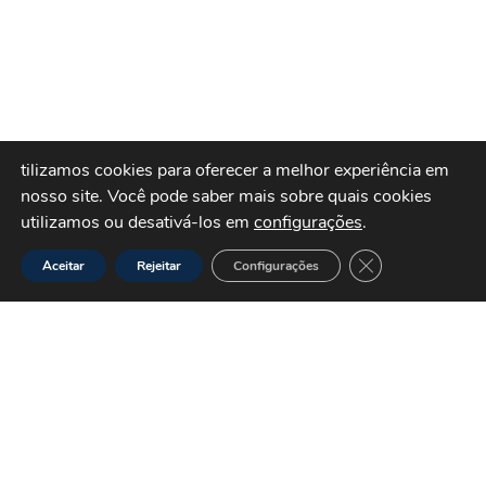
tilizamos cookies para oferecer a melhor experiência em
nosso site.
Você pode saber mais sobre quais cookies
utilizamos ou desativá-los em
configurações
.
Close GDPR Cook
Aceitar
Rejeitar
Configurações
SÃO PAULO
Jardim Independência